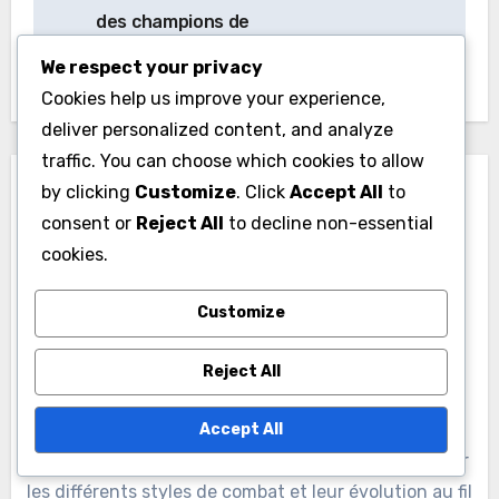
navigation
des champions de
boxe turcs
We respect your privacy
Cookies help us improve your experience,
deliver personalized content, and analyze
traffic. You can choose which cookies to allow
by clicking
Customize
. Click
Accept All
to
consent or
Reject All
to decline non-essential
cookies.
By
Jenna Brooks
Customize
Jenna Brooks est une analyste de boxe passionnée
avec plus d'une décennie d'expérience dans l'étude
Reject All
des dossiers de combattants et des historiques de
matchs. Elle combine son amour pour le sport avec
Accept All
un sens aigu du détail, fournissant des analyses sur
les différents styles de combat et leur évolution au fil