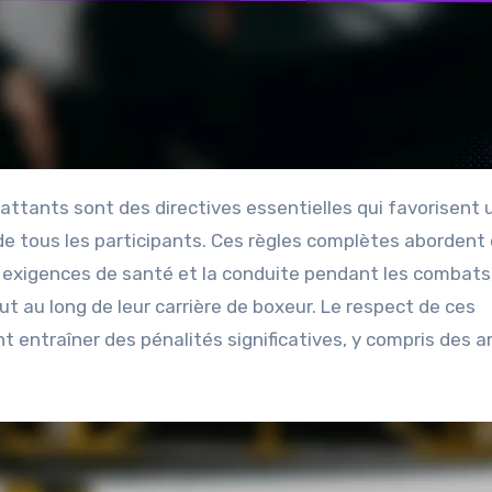
 de tous les participants. Ces règles complètes abordent 
es exigences de santé et la conduite pendant les combats
t au long de leur carrière de boxeur. Le respect de ces
ent entraîner des pénalités significatives, y compris des