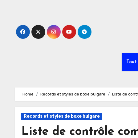
Skip
to
content
Tout
Home
Records et styles de boxe bulgare
Liste de con
Records et styles de boxe bulgare
Liste de contrôle co