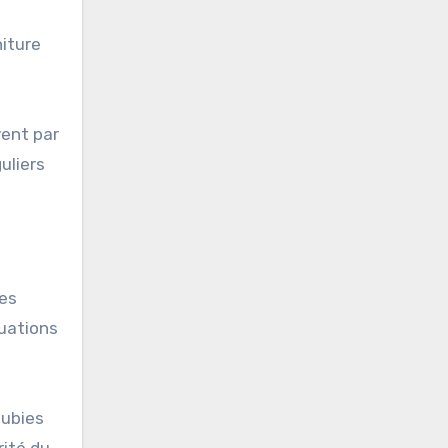
iture
ent par
uliers
des
luations
subies
rité du