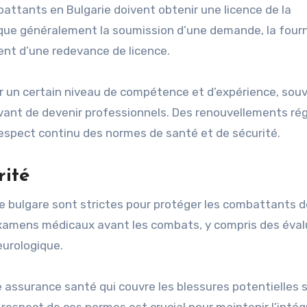
attants en Bulgarie doivent obtenir une licence de la
ique généralement la soumission d’une demande, la fourn
ent d’une redevance de licence.
un certain niveau de compétence et d’expérience, souv
vant de devenir professionnels. Des renouvellements rég
 respect continu des normes de santé et de sécurité.
rité
e bulgare sont strictes pour protéger les combattants 
 examens médicaux avant les combats, y compris des éva
eurologique.
e assurance santé qui couvre les blessures potentielles 
respect de ces normes est crucial pour maintenir l’intég