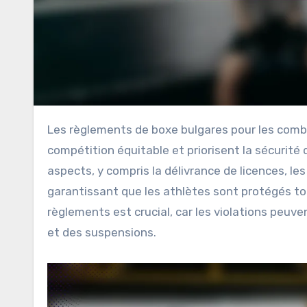
Les règlements de boxe bulgares pour les combattants sont des directives essentielles qui favorisent une
compétition équitable et priorisent la sécurité
aspects, y compris la délivrance de licences, l
garantissant que les athlètes sont protégés tou
règlements est crucial, car les violations peuv
et des suspensions.