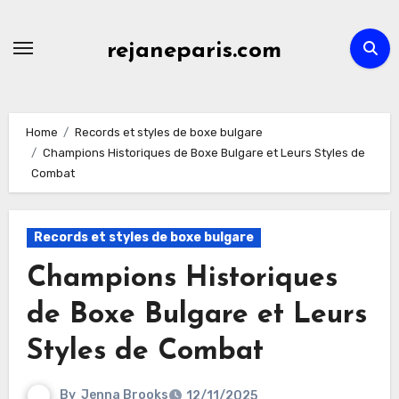
Skip
to
rejaneparis.com
content
Home
Records et styles de boxe bulgare
Champions Historiques de Boxe Bulgare et Leurs Styles de
Combat
Records et styles de boxe bulgare
Champions Historiques
de Boxe Bulgare et Leurs
Styles de Combat
By
Jenna Brooks
12/11/2025