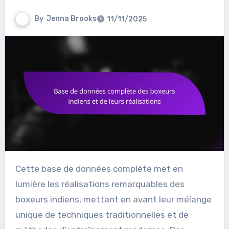
By
Jenna Brooks
11/11/2025
Cette base de données complète met en
lumière les réalisations remarquables des
boxeurs indiens, mettant en avant leur mélange
unique de techniques traditionnelles et de