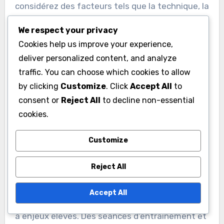
considérez des facteurs tels que la technique, la
vitesse, la puissance et les capacités
We respect your privacy
défensives. Le jeu de jambes d’un boxeur et son
Cookies help us improve your experience,
intelligence de ring jouent également des rôles
deliver personalized content, and analyze
cruciaux dans leur efficacité globale. Par
traffic. You can choose which cookies to allow
exemple, un boxeur avec un jeu de jambes
by clicking
Customize
. Click
Accept All
to
rapide peut éviter les coups et créer des angles
consent or
Reject All
to decline non-essential
avantageux pour les attaques.
cookies.
De plus, évaluer l’adaptabilité d’un boxeur
Customize
pendant les combats est essentiel. Un boxeur
Reject All
habile peut ajuster sa stratégie en fonction des
forces et des faiblesses de son adversaire, ce
Accept All
qui est souvent observé dans des compétitions
à enjeux élevés. Des séances d’entraînement et