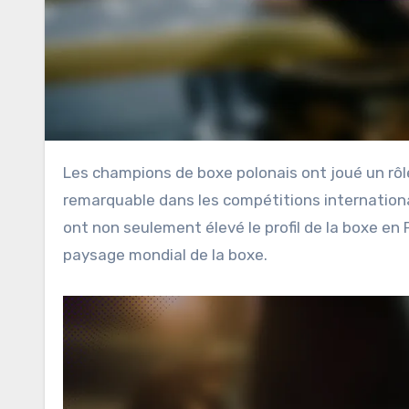
Les champions de boxe polonais ont joué un rôle central dans l’histoire de ce sport, réalisant un succès
remarquable dans les compétitions internationa
ont non seulement élevé le profil de la boxe en
paysage mondial de la boxe.