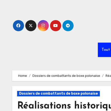
Skip
to
content
Tout
Home
Dossiers de combattants de boxe polonaise
Réa
Dossiers de combattants de boxe polonaise
Réalisations histori