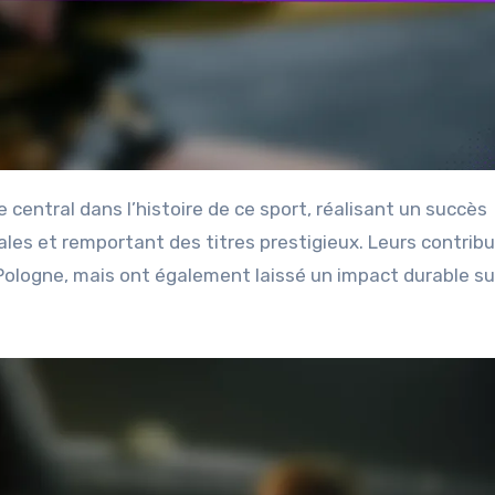
les et remportant des titres prestigieux. Leurs contrib
 Pologne, mais ont également laissé un impact durable su