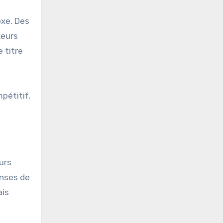
oxe. Des
xeurs
 titre
pétitif,
urs
enses de
ais