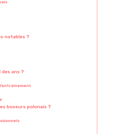
nais
us notables ?
l des ans ?
d’entraînement
e
les boxeurs polonais ?
ssionnels