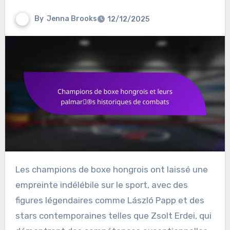
By
Jenna Brooks
12/12/2025
Les champions de boxe hongrois ont laissé une
empreinte indélébile sur le sport, avec des
figures légendaires comme László Papp et des
stars contemporaines telles que Zsolt Erdei, qui