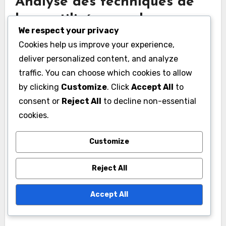
Analyse des techniques de
boxe utilisées par les
We respect your privacy
champions
Cookies help us improve your experience,
Les champions hongrois emploient
deliver personalized content, and analyze
traffic. You can choose which cookies to allow
fréquemment une variété de techniques de
by clicking
Customize
. Click
Accept All
to
boxe qui mettent en avant leur agilité et leur
consent or
Reject All
to decline non-essential
précision. Des techniques telles que le jab, le
cookies.
contre-pied et le mouvement de tête efficace
sont courantes, leur permettant de contrôler le
Customize
rythme du combat. Les champions intègrent
souvent des combinaisons qui exploitent les
Reject All
faiblesses de leurs adversaires, rendant
l’adaptabilité une caractéristique clé de leur
Accept All
style.