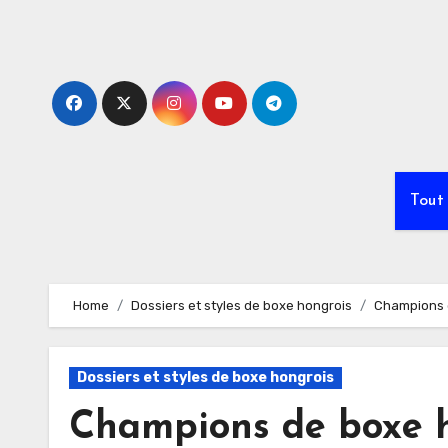
Skip
to
content
Tout
Home
Dossiers et styles de boxe hongrois
Champions d
Dossiers et styles de boxe hongrois
Champions de boxe h