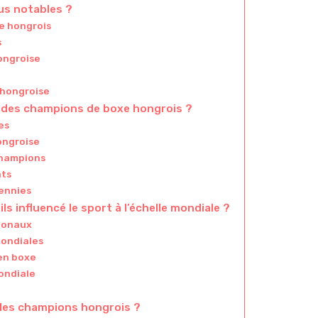
us notables ?
e hongrois
s
ongroise
e hongroise
s des champions de boxe hongrois ?
es
hongroise
champions
ats
cennies
 influencé le sport à l’échelle mondiale ?
ionaux
mondiales
 en boxe
ondiale
 les champions hongrois ?