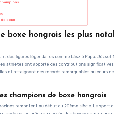
s champions
is
s de boxe
e boxe hongrois les plus nota
ent des figures légendaires comme László Papp, József 
Ces athlètes ont apporté des contributions significatives
es et atteignant des records remarquables au cours de
des champions de boxe hongrois
es racines remontent au début du 20ème siècle. Le sport 
n grande partie grâce au succès des boxeurs amateurs d