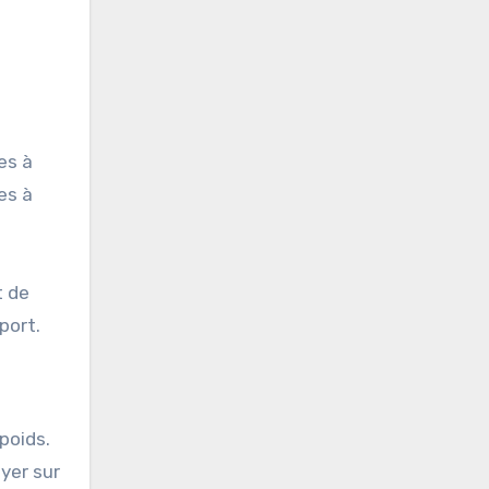
es à
es à
t de
port.
poids.
yer sur