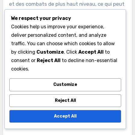
et des combats de plus haut niveau, ce qui peut
entraîner des gains accrus.
We respect your privacy
Cookies help us improve your experience,
De plus, être reconnu par une organisation
deliver personalized content, and analyze
réputée peut ouvrir des portes pour des
traffic. You can choose which cookies to allow
combats internationaux, permettant aux
by clicking
Customize
. Click
Accept All
to
boxeurs saoudiens de concourir à l’échelle
consent or
Reject All
to decline non-essential
mondiale. Cette exposition non seulement
cookies.
renforce leur marque personnelle mais contribue
Customize
également à la croissance globale de la boxe en
Arabie Saoudite.
Reject All
Accept All