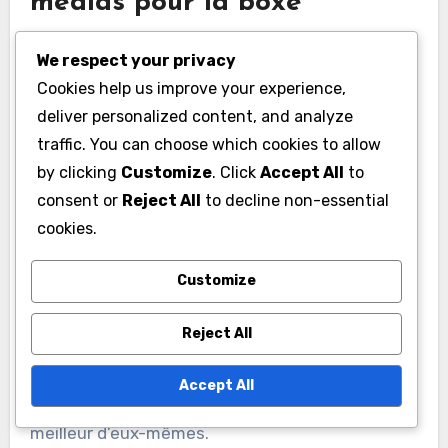
médias pour la boxe
Le soutien du public et des médias a un impact
We respect your privacy
significatif sur la popularité de la boxe en Corée
Cookies help us improve your experience,
du Sud. Les combats de haut niveau attirent
deliver personalized content, and analyze
souvent de grandes foules et reçoivent une
traffic. You can choose which cookies to allow
couverture médiatique extensive, ce qui aide à
by clicking
Customize
. Click
Accept All
to
élever le profil du sport.
consent or
Reject All
to decline non-essential
cookies.
Cette visibilité encourage les jeunes athlètes à
Customize
poursuivre la boxe comme une option de carrière
viable, sachant qu’ils peuvent obtenir
Reject All
reconnaissance et succès. L’enthousiasme des
fans crée également une atmosphère
Accept All
compétitive qui motive les boxeurs à donner le
meilleur d’eux-mêmes.