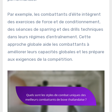
Par exemple, les combattants d’élite intègrent
des exercices de force et de conditionnement,
des séances de sparring et des drills techniques
dans leurs régimes d’entraînement. Cette
approche globale aide les combattants à
améliorer leurs capacités globales et les prépare
aux exigences de la compétition.