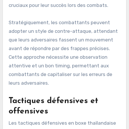
cruciaux pour leur succès lors des combats.
Stratégiquement, les combattants peuvent
adopter un style de contre-attaque, attendant
que leurs adversaires fassent un mouvement
avant de répondre par des frappes précises.
Cette approche nécessite une observation
attentive et un bon timing, permettant aux
combattants de capitaliser sur les erreurs de
leurs adversaires.
Tactiques défensives et
offensives
Les tactiques défensives en boxe thaïlandaise