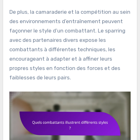
De plus, la camaraderie et la compétition au sein
des environnements d’entraînement peuvent
façonner le style d’un combattant. Le sparring
avec des partenaires divers expose les
combattants à différentes techniques, les
encourageant à adapter et à affiner leurs
propres styles en fonction des forces et des
faiblesses de leurs pairs.