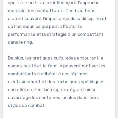
sport et son histoire, influençant l’approche
mentale des combattants. Ces traditions
dictent souvent l’importance de la discipline et
de l’honneur, ce qui peut affecter la
performance et la stratégie d’un combattant
dans le ring.
De plus, les pratiques culturelles entourant la
communauté et la famille peuvent motiver les
combattants à adhérer à des régimes
d’entraînement et des techniques spécifiques
qui reflètent leur héritage, intégrant ainsi
davantage les coutumes locales dans leurs
styles de combat.