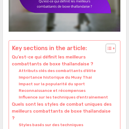
Key sections in the article:
Qu’est-ce qui définit les meilleurs
combattants de boxe thaïlandaise ?
Attributs clés des combattants d’élite
Importance historique du Muay Thai
Impact sur la popularité du sport
Reconnaissance et récompenses
Influence sur les techniques d’entraînement
Quels sont les styles de combat uniques des
meilleurs combattants de boxe thaïlandaise
?
Styles basés sur des techniques