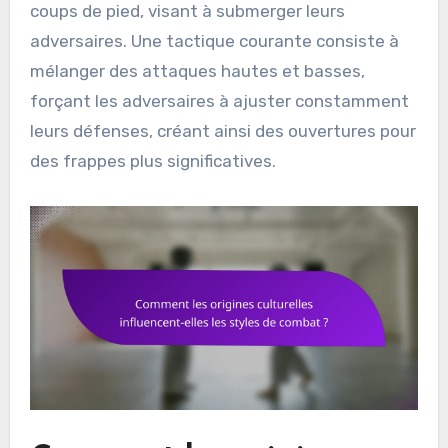
coups de pied, visant à submerger leurs
adversaires. Une tactique courante consiste à
mélanger des attaques hautes et basses,
forçant les adversaires à ajuster constamment
leurs défenses, créant ainsi des ouvertures pour
des frappes plus significatives.