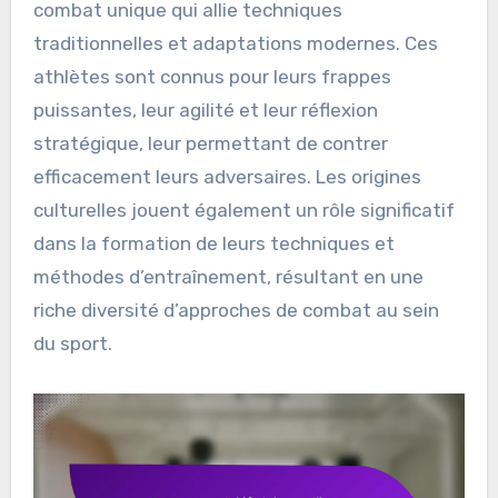
combat unique qui allie techniques
traditionnelles et adaptations modernes. Ces
athlètes sont connus pour leurs frappes
puissantes, leur agilité et leur réflexion
stratégique, leur permettant de contrer
efficacement leurs adversaires. Les origines
culturelles jouent également un rôle significatif
dans la formation de leurs techniques et
méthodes d’entraînement, résultant en une
riche diversité d’approches de combat au sein
du sport.