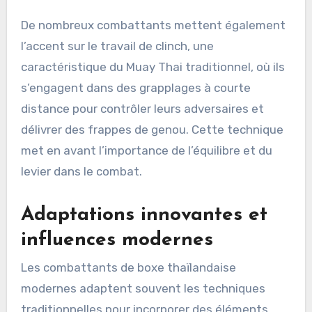
De nombreux combattants mettent également
l’accent sur le travail de clinch, une
caractéristique du Muay Thai traditionnel, où ils
s’engagent dans des grapplages à courte
distance pour contrôler leurs adversaires et
délivrer des frappes de genou. Cette technique
met en avant l’importance de l’équilibre et du
levier dans le combat.
Adaptations innovantes et
influences modernes
Les combattants de boxe thaïlandaise
modernes adaptent souvent les techniques
traditionnelles pour incorporer des éléments