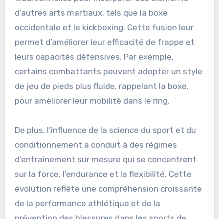
d’autres arts martiaux, tels que la boxe
occidentale et le kickboxing. Cette fusion leur
permet d’améliorer leur efficacité de frappe et
leurs capacités défensives. Par exemple,
certains combattants peuvent adopter un style
de jeu de pieds plus fluide, rappelant la boxe,
pour améliorer leur mobilité dans le ring.
De plus, l’influence de la science du sport et du
conditionnement a conduit à des régimes
d’entraînement sur mesure qui se concentrent
sur la force, l’endurance et la flexibilité. Cette
évolution reflète une compréhension croissante
de la performance athlétique et de la
prévention des blessures dans les sports de