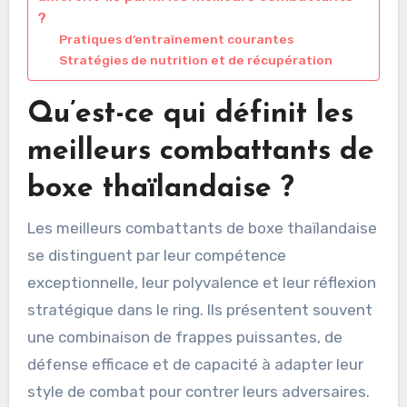
?
Pratiques d’entraînement courantes
Stratégies de nutrition et de récupération
Qu’est-ce qui définit les
meilleurs combattants de
boxe thaïlandaise ?
Les meilleurs combattants de boxe thaïlandaise
se distinguent par leur compétence
exceptionnelle, leur polyvalence et leur réflexion
stratégique dans le ring. Ils présentent souvent
une combinaison de frappes puissantes, de
défense efficace et de capacité à adapter leur
style de combat pour contrer leurs adversaires.