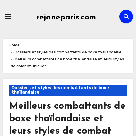
Skip
to
rejaneparis.com
content
Home
Dossiers et styles des combattants de boxe thaïlandaise
Meilleurs combattants de boxe thaïlandaise et leurs styles
de combat uniques
Dossiers et styles des combattants de boxe
thaïlandaise
Meilleurs combattants de
boxe thaïlandaise et
leurs styles de combat